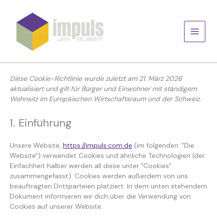
Zum
Consent
Consent
Consent
Consent
Consent
Consent
Consent
to
to
to
to
to
to
to
Inhalt
service
service
service
service
service
service
service
springen
woocommer
elementor
wordpress
google-
google-
youtube
sonstiges
fonts
maps
Diese Cookie-Richtlinie wurde zuletzt am 21. März 2026
aktualisiert und gilt für Bürger und Einwohner mit ständigem
Wohnsitz im Europäischen Wirtschaftsraum und der Schweiz.
1. Einführung
Unsere Website,
https://impuls.com.de
(im folgenden: "Die
Website") verwendet Cookies und ähnliche Technologien (der
Einfachheit halber werden all diese unter "Cookies"
zusammengefasst). Cookies werden außerdem von uns
beauftragten Drittparteien platziert. In dem unten stehendem
Dokument informieren wir dich über die Verwendung von
Cookies auf unserer Website.